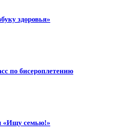
буку здоровья»
асс по бисероплетению
я «Ищу семью!»