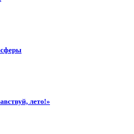
 сферы
вствуй, лето!»