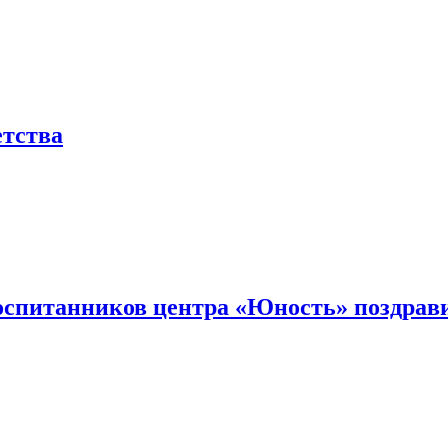
етства
оспитанников центра «Юность» поздрав