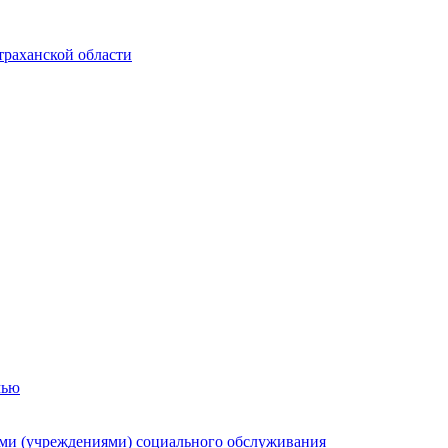
траханской области
мью
ями (учреждениями) социального обслуживания