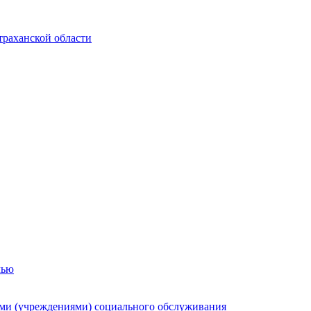
траханской области
мью
ями (учреждениями) социального обслуживания