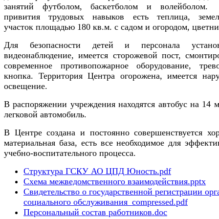
занятий футболом, баскетболом и волейболом
привития трудовых навыков есть теплица, земе
участок площадью 180 кв.м. с садом и огородом, цветни
Для безопасности детей и персонала установ
видеонаблюдение, имеется сторожевой пост, смонтир
современное противопожарное оборудование, трев
кнопка. Территория Центра огорожена, имеется нар
освещение.
В распоряжении учреждения находятся автобус на 14 м
легковой автомобиль.
В Центре создана и постоянно совершенствуется хо
материальная база, есть все необходимое для эффекти
учебно-воспитательного процесса.
Структура ГСКУ АО ЦПД Юность.pdf
Схема межведомственного взаимодействия.pptx
Свидетельство о государственной регистрации орг
социального обслуживания_compressed.pdf
Персональный состав работников.doc