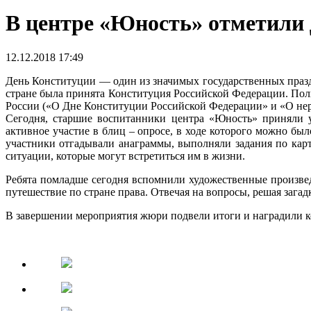
В центре «Юность» отметили
12.12.2018 17:49
День Конституции — один из значимых государственных праздн
стране была принята Конституция Российской Федерации. Полн
России («О Дне Конституции Российской Федерации» и «О нера
Сегодня, старшие воспитанники центра «Юность» приняли у
активное участие в блиц – опросе, в ходе которого можно бы
участники отгадывали анаграммы, выполняли задания по карт
ситуации, которые могут встретиться им в жизни.
Ребята помладше сегодня вспомнили художественные произвед
путешествие по стране права. Отвечая на вопросы, решая зага
В завершении мероприятия жюри подвели итоги и наградили 