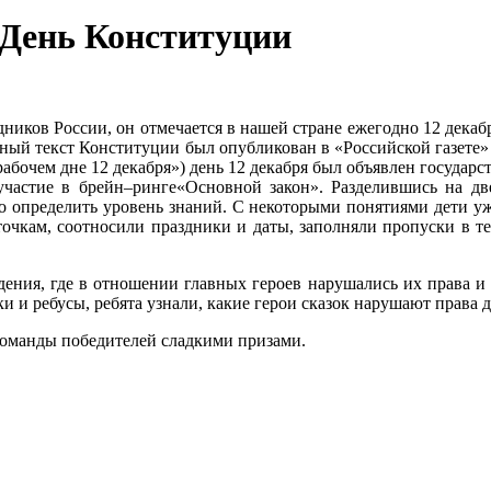
 День Конституции
иков России, он отмечается в нашей стране ежегодно 12 декабр
ый текст Конституции был опубликован в «Российской газете» 25
бочем дне 12 декабря») день 12 декабря был объявлен государ
частие в брейн–ринге«Основной закон». Разделившись на дв
ло определить уровень знаний. С некоторыми понятиями дети у
очкам, соотносили праздники и даты, заполняли пропуски в т
ения, где в отношении главных героев нарушались их права и д
дки и ребусы, ребята узнали, какие герои сказок нарушают прав
команды победителей сладкими призами.