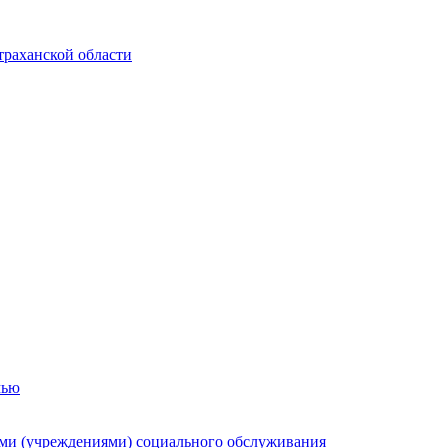
траханской области
мью
ями (учреждениями) социального обслуживания