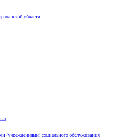
траханской области
мью
ями (учреждениями) социального обслуживания