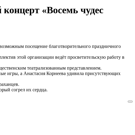
 концерт «Восемь чудес
 возможным посещение благотворительного праздничного
лектив этой организации ведёт просветительскую работу в
ждественским театрализованным представлением.
ные игры, а Анастасия Корнеева удивила присутствующих
раханцев.
орый согрел их сердца.