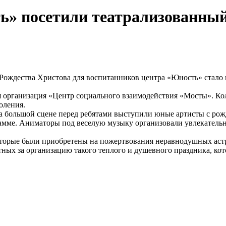
» посетили театрализованный
Рождества Христова для воспитанников центра «Юность» стало
 организация «Центр социального взаимодействия «Мосты». Кол
оления.
а большой сцене перед ребятами выступили юные артисты с ро
рамме. Аниматоры под веселую музыку организовали увлекатель
оторые были приобретены на пожертвования неравнодушных аст
ных за организацию такого теплого и душевного праздника, кот